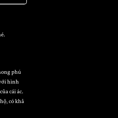
hé.
phong phú
với hình
ủa cái ác.
hộ, có khả