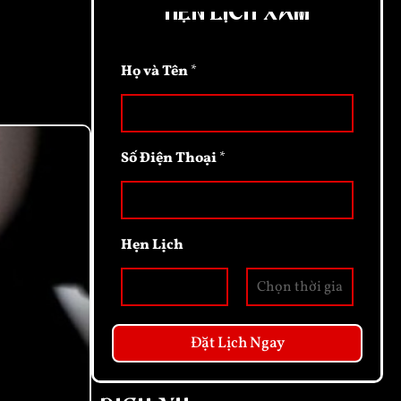
HẸN LỊCH XĂM
Họ và Tên
*
Số Điện Thoại
*
Hẹn Lịch
Date
Time
Đặt Lịch Ngay