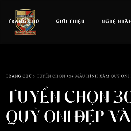
Bỏ
qua
nội
TRANG CHỦ
GIỚI THIỆU
NGHỆ NHÂ
dung
TRANG CHỦ
> TUYỂN CHỌN 30+ MẪU HÌNH XĂM QUỶ ONI
TUYỂN CHỌN 30
QUỶ ONI ĐẸP V