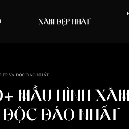
XĂM ĐẸP NHẤT
N
 ĐẸP VÀ ĐỘC ĐÁO NHẤT
+ MẪU HÌNH XĂ
À ĐỘC ĐÁO NHẤT