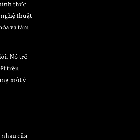
 hình thức
a nghệ thuật
hóa và tâm
ới. Nó trở
ết trên
ang một ý
 nhau của