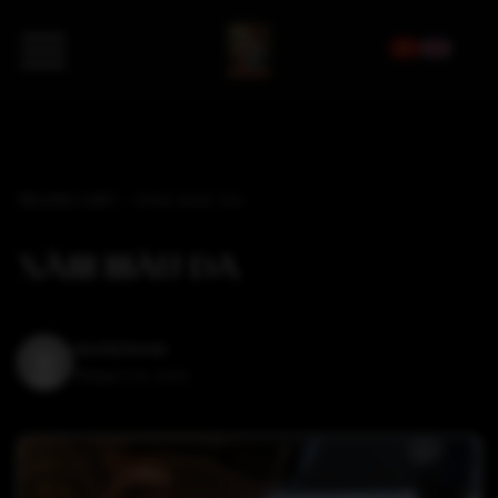
Bỏ
qua
nội
dung
TRANG CHỦ
> XĂM MÀU DA
XĂM MÀU DA
anonymous
Tháng 11 10, 2025