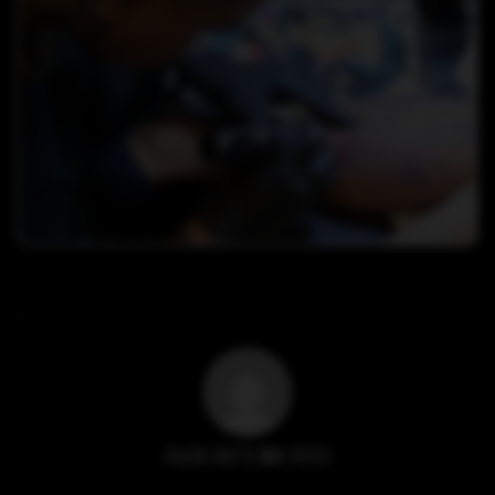
ANONYMOUS