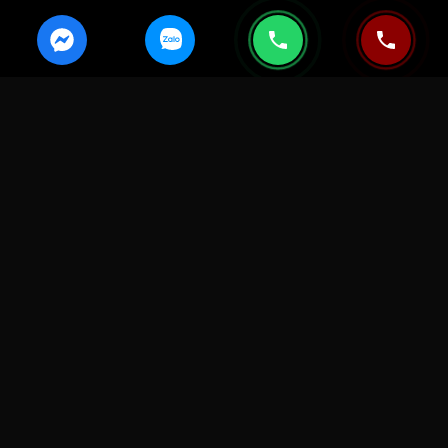
Xăm Đẹp Nhất
Cửa hàng xăm hình - xỏ khuyên uy tín tại Hà Nội, nổi bật với chất
lượng dịch vụ Tattoo Hà Nội giá cả rẻ và tốt nhất hiện nay. Chúng tôi
cam kết mang đến trải nghiệm tuyệt vời và hài lòng nhất cho bạn.
Địa Chỉ:
Số 8 ngách 2 ngõ 199 Thụy Khuê
Giờ mở cửa:
8:00 - 19:00
Số điện thoại:
+84985902857