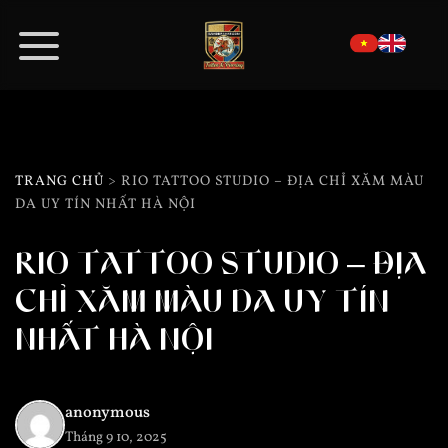
Bỏ
qua
nội
dung
TRANG CHỦ
> RIO TATTOO STUDIO – ĐỊA CHỈ XĂM MÀU
DA UY TÍN NHẤT HÀ NỘI
RIO TATTOO STUDIO – ĐỊA
CHỈ XĂM MÀU DA UY TÍN
NHẤT HÀ NỘI
anonymous
Tháng 9 10, 2025