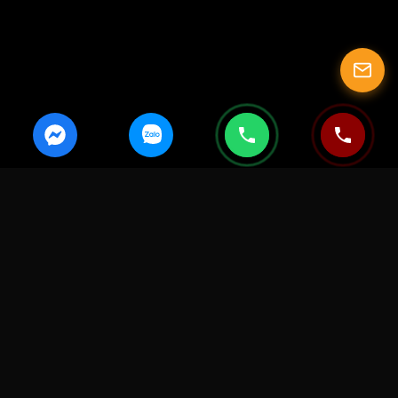
Xăm Đẹp Nhất
Cửa hàng xăm hình - xỏ khuyên uy tín tại Hà Nội, nổi bật với chất
lượng dịch vụ Tattoo Hà Nội giá cả rẻ và tốt nhất hiện nay. Chúng tôi
cam kết mang đến trải nghiệm tuyệt vời và hài lòng nhất cho bạn.
Địa Chỉ:
Số 8 ngách 2 ngõ 199 Thụy Khuê