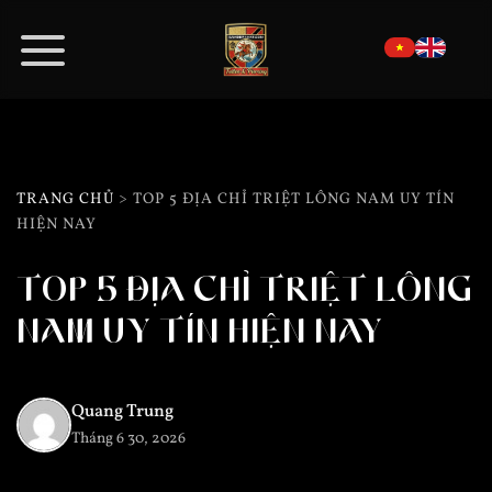
Bỏ
qua
nội
dung
TRANG CHỦ
> TOP 5 ĐỊA CHỈ TRIỆT LÔNG NAM UY TÍN
HIỆN NAY
TOP 5 ĐỊA CHỈ TRIỆT LÔNG
NAM UY TÍN HIỆN NAY
Quang Trung
Tháng 6 30, 2026